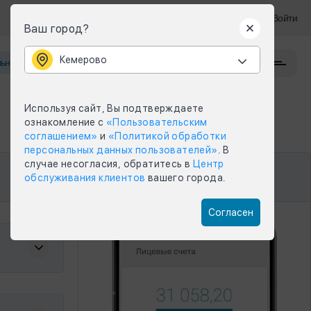
Войти
Ваш город?
Кемерово
Кемерово
ьное приложение
Задать вопрос
Меню
Используя сайт, Вы подтверждаете
ознакомление с
«Пользовательским
соглашением»
и
«Политикой обработки
персональных данных пользователей»
. В
случае несогласия, обратитесь в
Центр
Мобильное приложение
обслуживания клиентов
вашего города.
Согласен